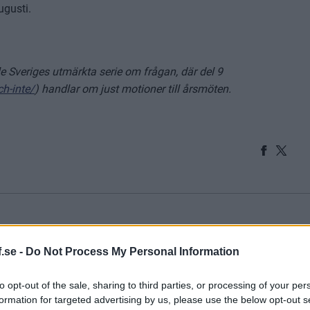
augusti.
e Sveriges utmärkta serie om frågan, där del 9
h-inte/
) handlar om just motioner till årsmöten.
AND SOMMARLAND
.se -
Do Not Process My Personal Information
to opt-out of the sale, sharing to third parties, or processing of your per
formation for targeted advertising by us, please use the below opt-out s