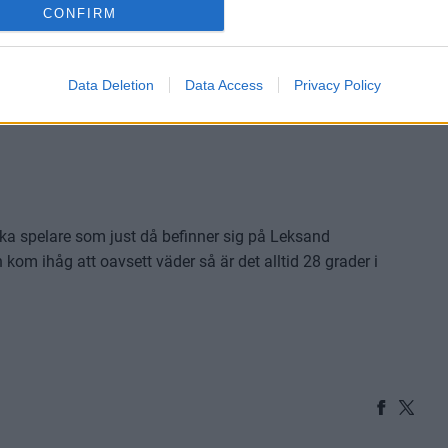
CONFIRM
er och Liffe
Data Deletion
Data Access
Privacy Policy
er och Liffe
ilka spelare som just då befinner sig på Leksand
om ihåg att oavsett väder så är det alltid 28 grader i