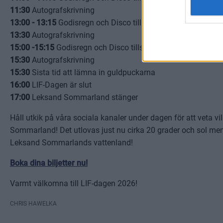
11:30
Autografskrivning
13:00 - 13:15
Godisregn och Disco tillsammans med Billy Bäv
13:30
Autografskrivning
15:00 -15:15
Godisregn och Disco tillsammans med Billy Bäv
15:30
Autografskrivning
15:30
Sista tid att lämna in guldpuckarna
16:00
LIF-Dagen är slut
17:00
Leksand Sommarland stänger
Håll utkik på våra sociala kanaler under dagen för att veta v
Sommarland! Det utlovas just nu cirka 20 grader och sol men k
Leksand Sommarlands vattenland!
Boka dina biljetter nu!
Varmt välkomna till LIF-dagen 2026!
CHRIS HAWELKA