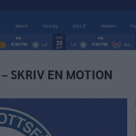
r
Match
Våra lag
Om LIF
Medlem
Pa
ONS
HA
HA
23
6:30 PM
5:00 PM
LIF
LIF
IKO
SEP.
– SKRIV EN MOTION