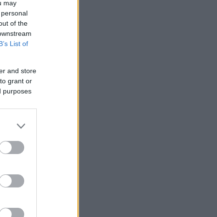
ou may
 personal
out of the
 downstream
B’s List of
er and store
to grant or
ed purposes