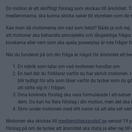
En motion är ett skriftligt förslag som skickas till årsmötet.
medlemmarna, ska kunna skicka saker till styrelsen som d
Kan man då motionerna om vad som helst? Både ja och nej. D
att motioner ska behandla principiella och långsiktiga frågor. 
kioskerna eller vem som ska spela powerplay är inte frågor 
När du funderat på om din fråga är något för årsmötet att be
En rubrik som talar om vad motionen handlar om.
En text där du förklarar varför du har skrivit motione
blir tydligt för alla som läser varför du tycker som du g
att sätta sig in i frågan.
Dina konkreta förslag ska vara formulerade i att-satser 
dem. Du kan ha flera förslag i din motion, men det ska b
Skriv under motionen med ditt namn så att alla vet v
Motionen ska skickas till
medlem@leksandsif.se
senast 19 ju
förslag på om de tycker att årsmötet ska rösta ja eller nej ti