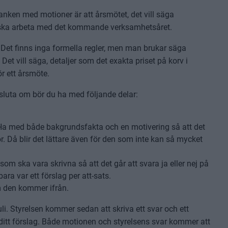
 Tanken med motioner är att årsmötet, det vill säga
e ska arbeta med det kommande verksamhetsåret.
et finns inga formella regler, men man brukar säga
Det vill säga, detaljer som det exakta priset på korv i
för ett årsmöte.
sluta om bör du ha med följande delar:
n. Ha med både bakgrundsfakta och en motivering så att det
ör. Då blir det lättare även för den som inte kan så mycket
som ska vara skrivna så att det går att svara ja eller nej på
ara var ett förslag per att-sats.
em den kommer ifrån.
li. Styrelsen kommer sedan att skriva ett svar och ett
ll ditt förslag. Både motionen och styrelsens svar kommer att