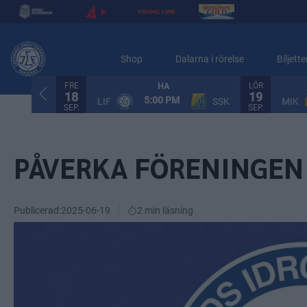
Shop
Dalarna i rörelse
Biljette
FRE
LÖR
HA
18
19
5:00 PM
LIF
SSK
MIK
SEP.
SEP.
PÅVERKA FÖRENINGEN 
Publicerad:
2025-06-19
2 min läsning