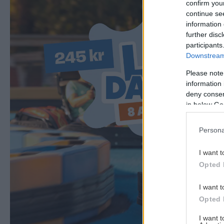
confirm you
continue se
information 
further disc
participants
Downstream 
Please note
information 
deny consent
in below Go
Persona
I want t
Opted 
I want t
Opted 
I want 