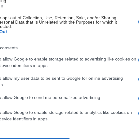
ing.
In
land, Leksands IF hittar ni på piratön enbart några
o opt-out of Collection, Use, Retention, Sale, and/or Sharing
ersonal Data that Is Unrelated with the Purposes for which it
lected.
Out
ortarna för ännu en LIF-dag. Det blir en dag fullspäckad
ag och såklart så får vi besök av Liffe och Billy Bäver som
t erbjuda.
consents
o allow Google to enable storage related to advertising like cookies on
 våra besökare, initiativet Tusenbröder finns på plats för att
evice identifiers in apps.
 vår egen souveniravdelning på plats så ni alla kan klä er i
o allow my user data to be sent to Google for online advertising
s.
r i aktiviteter och pratar mer än gärna hockey!
to allow Google to send me personalized advertising.
puckarna som gömts runt om på sommarland. Vinner gör man
n hämta ut en goodiebag från Leksands IF
o allow Google to enable storage related to analytics like cookies on
evice identifiers in apps.
er och Liffe