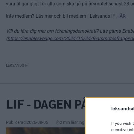
vara tillgängligt för alla som ska gå på årsmötet senast 23 
Inte medlem? Läs mer och bli medlem i Leksands IF
HÄR
Vill du lära dig mer om föreningsdemokrati? Läs gärna Enabl
(
https://enablesverige.com/2024/10/24/9-arsmotesfragor-oc
LEKSANDS IF
LIF - DAGEN PÅ LEKS
leksandsif
Publicerad:
2026-08-06
2 min läsning
If you wish 
sensitive in