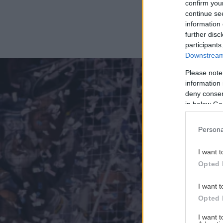
confirm you
continue se
information 
further disc
participants
Downstream 
Please note
information 
deny consent
in below Go
Persona
I want t
Opted 
I want t
Opted 
I want 