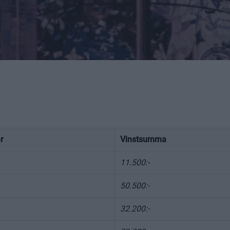
r
Vinstsumma
11.500:-
50.500:-
32.200:-