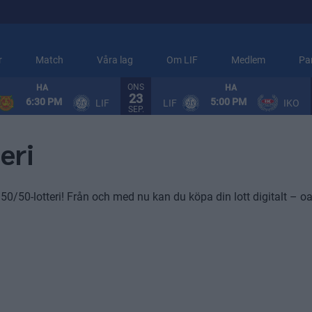
r
Match
Våra lag
Om LIF
Medlem
Pa
ONS
HA
HA
23
6:30 PM
5:00 PM
LIF
LIF
IKO
SEP.
eri
50/50-lotteri! Från och med nu kan du köpa din lott digitalt – o