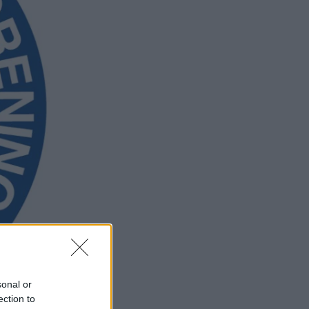
sonal or
ection to