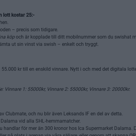
 lott kostar 25:-
chen.
oden – precis som tidigare.
na köp
och är kopplade till ditt mobilnummer som du swishat 
ta ut sin vinst via swish – enkelt och tryggt.
 55.000 kr till en enskild vinnare. Nytt i och med det digitala lott
e: Vinnare 1: 55000kr, Vinnare 2: 55000kr, Vinnare 3: 20000kr.
av Clubmate, och nu blir även Leksands IF en del av detta.
t Dalarna vid alla SHL-hemmamatcher.
 du handlar för mer än 300 kronor hos Ica Supermarket Dalarna. 
ler på plats i arenan via våra säljare, eller genom att skanna Q