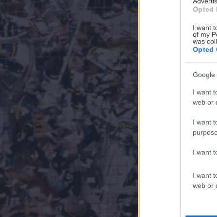
Advertis
Opted 
I want t
of my P
was col
Opted 
Google 
I want t
web or d
I want t
purpose
I want 
I want t
web or d