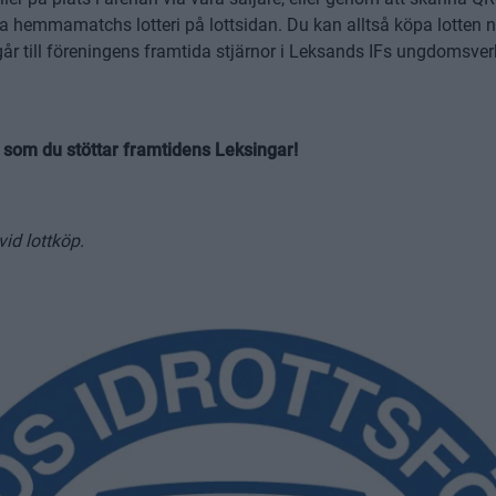
ta hemmamatchs lotteri på lottsidan. Du kan alltså köpa lotten n
 går till föreningens framtida stjärnor i Leksands IFs ungdomsv
t som du stöttar framtidens Leksingar!
vid lottköp.