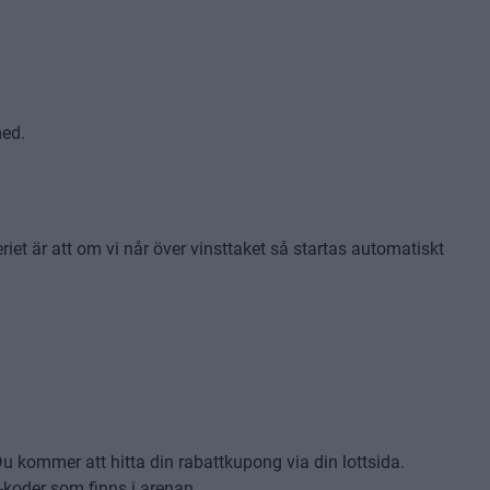
med.
eriet är att om vi når över vinsttaket så startas automatiskt
Du kommer att hitta din rabattkupong via din lottsida.
R-koder som finns i arenan.