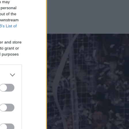
ou may
 personal
out of the
 downstream
B’s List of
er and store
to grant or
ed purposes