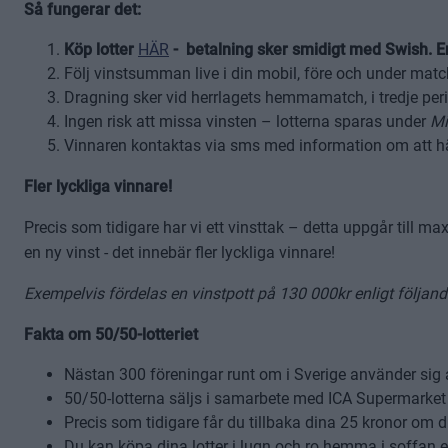
Så fungerar det:
Köp lotter
HÄR
- betalning sker smidigt med Swish. En
Följ vinstsumman live i din mobil, före och under mat
Dragning sker vid herrlagets hemmamatch, i tredje peri
Ingen risk att missa vinsten – lotterna sparas under
Mi
Vinnaren kontaktas via sms med information om att häm
Fler lyckliga vinnare!
Precis som tidigare har vi ett vinsttak – detta uppgår till max
en ny vinst - det innebär fler lyckliga vinnare!
Exempelvis fördelas en vinstpott på 130 000kr enligt följand
Fakta om 50/50-lotteriet
Nästan 300 föreningar runt om i Sverige använder sig 
50/50-lotterna säljs i samarbete med ICA Supermarke
Precis som tidigare får du tillbaka dina 25 kronor om
Du kan köpa dina lotter i lugn och ro hemma i soffan el