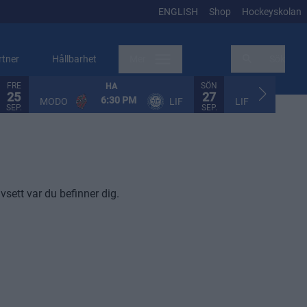
ENGLISH
Shop
Hockeyskolan
rtner
Hållbarhet
Mer
Sök
FRE
SÖN
HA
HA
25
27
6:30 PM
2:30
MODO
LIF
LIF
SEP.
SEP.
avsett var du befinner dig.