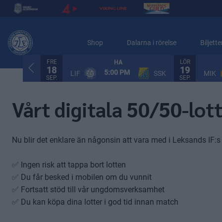
Shop
Dalarna i rörelse
Biljette
FRE
LÖR
HA
18
19
5:00 PM
LIF
SSK
MIK
SEP.
SEP.
Vårt digitala 50/50-lott
Nu blir det enklare än någonsin att vara med i Leksands IF:s 
✅ Ingen risk att tappa bort lotten
✅ Du får besked i mobilen om du vunnit
✅ Fortsatt stöd till vår ungdomsverksamhet
✅ Du kan köpa dina lotter i god tid innan match