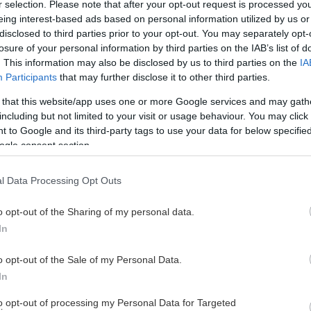
r selection. Please note that after your opt-out request is processed y
eing interest-based ads based on personal information utilized by us or
disclosed to third parties prior to your opt-out. You may separately opt-
losure of your personal information by third parties on the IAB’s list of
. This information may also be disclosed by us to third parties on the
IA
Participants
that may further disclose it to other third parties.
50/50-LOTTEN 25/26
 that this website/app uses one or more Google services and may gath
including but not limited to your visit or usage behaviour. You may click 
 to Google and its third-party tags to use your data for below specifi
KÖP DIN LOTT HÄR
ogle consent section.
l Data Processing Opt Outs
o opt-out of the Sharing of my personal data.
In
o opt-out of the Sale of my Personal Data.
In
to opt-out of processing my Personal Data for Targeted