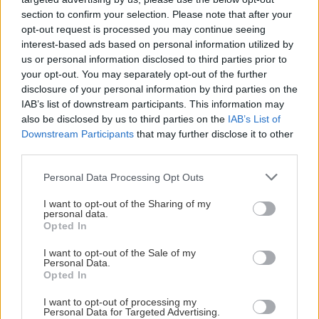
viktigt för oss att du ska kunna vara med och påverka
section to confirm your selection. Please note that after your
verksamheten. Därför bjuder vi in till medlemsmöten två
opt-out request is processed you may continue seeing
interest-based ads based on personal information utilized by
gånger per säsong, förutom den ordinarie årsstämman.
Visa mer
us or personal information disclosed to third parties prior to
Årsstämman är föreningens högsta beslutande organ
Medlemsförmåner
your opt-out. You may separately opt-out of the further
och dit äger alla medlemmar rätt att skriva en motion
disclosure of your personal information by third parties on the
som bereds av styrelsen som ger stämman ett förslag till
IAB’s list of downstream participants. This information may
- Förtur vid samtliga biljettsläpp.
beslut.
also be disclosed by us to third parties on the
IAB’s List of
- Medlemsbiljetter på sektion A1 och A13 (Aktiv
Downstream Participants
that may further disclose it to other
Utöver detta har du som medlem givetvis rätt till en rad
sittplats).
third parties.
förmåner, däribland förtur vid biljettsläpp.
- Rösträtt och motionsrätt vid årsstämman.
Och inte minst - du som medlem är med och stöttar
Please note that this website/app uses one or more Google
Personal Data Processing Opt Outs
- Medlemsutskick med information och erbjudanden.
föreningen i ditt hjärta. Tack!
services and may gather and store information including but
- 10% rabatt på Leksands IF:s souvenirer i arenashopen
not limited to your visit or usage behaviour. You may click to
I want to opt-out of the Sharing of my
personal data.
grant or deny consent to Google and its third-party tags to
under matcher.
Frågor? Kontakta Medlemsavdelningen på
Opted In
use your data for below specified purposes in below Google
Rabatten gäller även i webbshopen, alla dagar året
medlem@leksandsif.se
consent section.
I want to opt-out of the Sale of my
runt.
Personal Data.
- 10% rabatt i restaurangerna i Tegera Arena.
Opted In
Visa mer
- 10% rabatt på boende på Leksand Resort
I want to opt-out of processing my
(matchdagar).
Personal Data for Targeted Advertising.