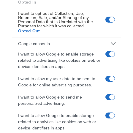
BLI MEDLEM I LEKSANDS IF
Opted In
- 10% rabatt på boende på Villa Långbers.
Gäller endast
Logi & frukostbokningar via
www.villalangbers.se
eller
I want to opt-out of Collection, Use,
Retention, Sale, and/or Sharing of my
dess reception.
Personal Data that Is Unrelated with the
KLICKA HÄR
- 10% rabatt på boende på Dalecarlia Hotel & Spa.
Purposes for which it was collected.
Opted Out
Google consents
I want to allow Google to enable storage
related to advertising like cookies on web or
device identifiers in apps.
I want to allow my user data to be sent to
Google for online advertising purposes.
I want to allow Google to send me
personalized advertising.
I want to allow Google to enable storage
related to analytics like cookies on web or
device identifiers in apps.