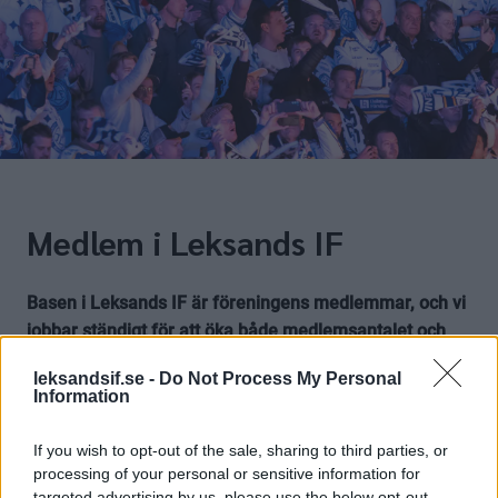
Medlem i Leksands IF
Basen i Leksands IF är föreningens medlemmar, och vi
jobbar ständigt för att öka både medlemsantalet och
medlemsinflytandet.
leksandsif.se -
Do Not Process My Personal
Vår ambition är att alla leksingar ska vara medlemmar i
Information
föreningen. Ju fler vi blir - desto starkare står
föreningen inför framtidens utmaningar.
If you wish to opt-out of the sale, sharing to third parties, or
processing of your personal or sensitive information for
Du som medlem har en viktig roll i föreningen och det är
targeted advertising by us, please use the below opt-out