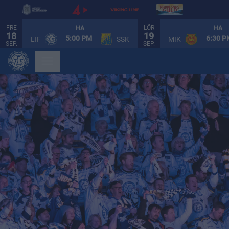
FRE
LÖR
HA
HA
18
19
5:00 PM
6:30 
LIF
SSK
MIK
SEP.
SEP.