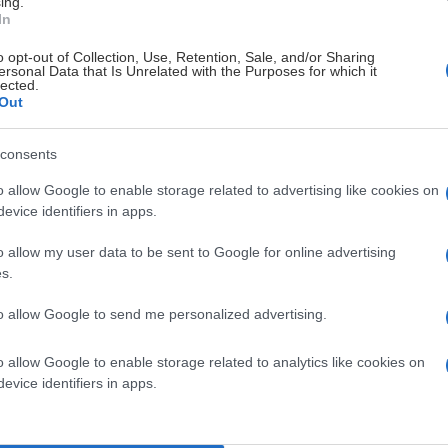
ing.
In
Zacke!
o opt-out of Collection, Use, Retention, Sale, and/or Sharing
ddela att forwarden tillika forna kaptenen Patrik Zackrisson skri
ersonal Data that Is Unrelated with the Purposes for which it
lected.
en.
Out
consents
o allow Google to enable storage related to advertising like cookies on
ande Jon Knuts
evice identifiers in apps.
örtydliga status gällande Jon Knuts.
o allow my user data to be sent to Google for online advertising
s.
to allow Google to send me personalized advertising.
o allow Google to enable storage related to analytics like cookies on
rtin Karlsson!
evice identifiers in apps.
ädjen att meddela att forwarden Martin Karlsson återvänder till