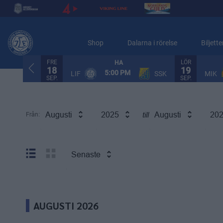
Shop
Dalarna i rörelse
Biljette
FRE
LÖR
HA
18
19
5:00 PM
LIF
SSK
MIK
SEP.
SEP.
Augusti
2025
Augusti
20
Från:
till
Senaste
AUGUSTI 2026