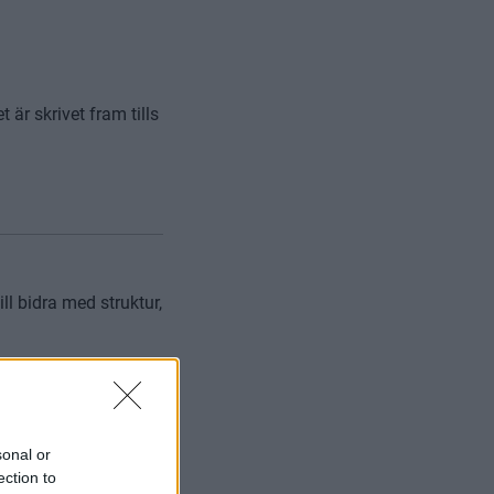
är skrivet fram tills
ll bidra med struktur,
sonal or
ection to
tarta upp säsongen