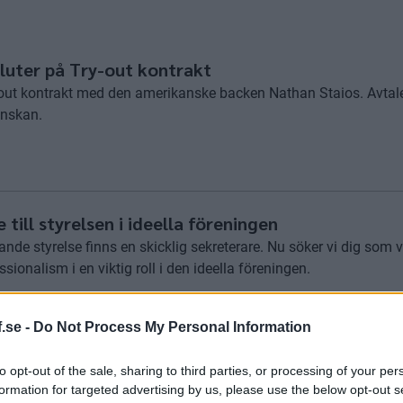
luter på Try-out kontrakt
-out kontrakt med den amerikanske backen Nathan Staios. Avtalet 
enskan.
 till styrelsen i ideella föreningen
de styrelse finns en skicklig sekreterare. Nu söker vi dig som vi
onalism i en viktig roll i den ideella föreningen.
.se -
Do Not Process My Personal Information
to opt-out of the sale, sharing to third parties, or processing of your per
laget
formation for targeted advertising by us, please use the below opt-out s
återsamlades större delen av herrlaget för att tillsammans s