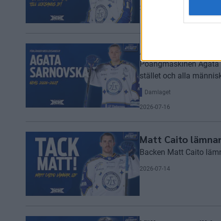
2026-07-17
Agata Sarnovska s
Poängmaskinen Agata Sar
stället och alla männis
Damlaget
2026-07-16
Matt Caito lämnar
Backen Matt Caito lämna
2026-07-14