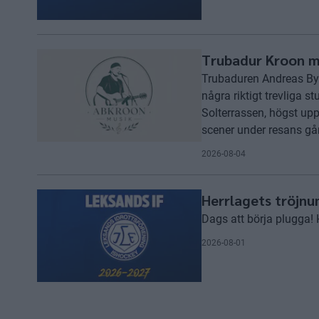
Trubadur Kroon 
Trubaduren Andreas Bys
några riktigt trevliga 
Solterrassen, högst up
scener under resans gå
2026-08-04
Herrlagets tröjn
Dags att börja plugga! 
2026-08-01