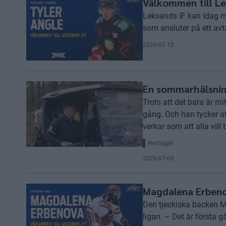
Välkommen till Le
Leksands IF kan idag m
som ansluter på ett av
2026-07-10
En sommarhälsning
Trots att det bara är mi
gång. Och han tycker at
verkar som att alla vill 
Herrlaget
2026-07-09
Magdalena Erbeno
Den tjeckiska backen M
ligan. – Det är första g