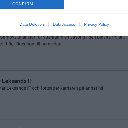
CONFIRM
Data Deletion
Data Access
Privacy Policy
tannar i Leksand
novska är klar för ytterligare en säsong i den blåvita tröjan. 
kor här, säger hon till hemsidan.
 Leksands IF
r Leksands IF och fortsätter karriären på annat håll