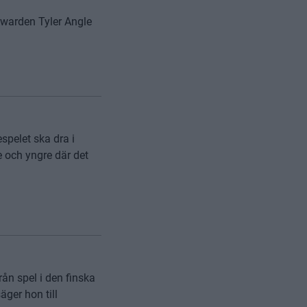
rwarden Tyler Angle
espelet ska dra i
e och yngre där det
n spel i den finska
äger hon till