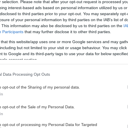
r selection. Please note that after your opt-out request is processed y
eing interest-based ads based on personal information utilized by us or
disclosed to third parties prior to your opt-out. You may separately opt-
losure of your personal information by third parties on the IAB’s list of
. This information may also be disclosed by us to third parties on the
IA
Participants
that may further disclose it to other third parties.
ra för LIF-kryssningen!
 that this website/app uses one or more Google services and may gath
including but not limited to your visit or usage behaviour. You may click 
 fylls på! Vi kan med glädje meddela att Svenne Rubins nu säk
 to Google and its third-party tags to use your data for below specifi
 med!
ogle consent section.
l Data Processing Opt Outs
o opt-out of the Sharing of my personal data.
ordet
In
elbiten i Patrik Zackrisson är vi för nu, klara med vårt lagbygge
vklart kan saker förändras längs vägen. I skrivande stund titt
o opt-out of the Sale of my Personal Data.
ka backsidan med ytterligare en spelare, men i övrigt känner vi o
In
to opt-out of processing my Personal Data for Targeted