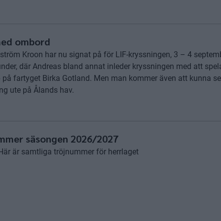
med ombord
tröm Kroon har nu signat på för LIF-kryssningen, 3 – 4 septemb
stunder, där Andreas bland annat inleder kryssningen med att spel
p på fartyget Birka Gotland. Men man kommer även att kunna 
ng ute på Ålands hav.
ummer säsongen 2026/2027
Här är samtliga tröjnummer för herrlaget