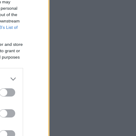
ou may
 personal
out of the
 downstream
B’s List of
er and store
to grant or
rat sina platser på
ed purposes
 inför den
ar vi fortfarande på
ss klara med truppen.