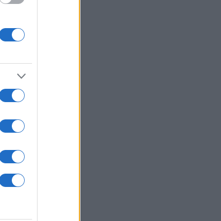
vit på ett avtal över
 Leksand efter en