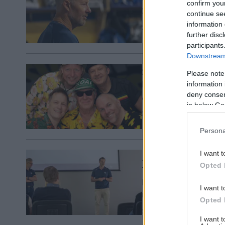
confirm you
2026/2027.
continue se
information 
2026-07-27
further disc
participants
Downstream 
Svenne Rubins kla
Please note
information 
Kommande LIF-kryssning
deny consent
Ålands hav, gör det du
in below Go
2026-07-26
Persona
I want t
Jesper Ollas har 
Opted 
Tack vare den sista puss
kommande säsongen. Själ
I want t
möjligheten att förstär
Opted 
2026-07-24
I want 