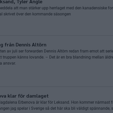
ksand, Tyler Angle
eddela att man stärker upp herrlaget med den kanadensiske fo
tal skrivet över den kommande säsongen
 från Dennis Altörn
tten av juli ser forwarden Dennis Altörn redan fram emot att seri
t truppen känns lovande. – Det är en bra blandning mellan äldr
ta ansvar.
va klar för damlaget
agdalena Erbenova är klar för Leksand. Hon kommer närmast frå
ången jag spelar i Sverige så det här ska bli väldigt spännande, s