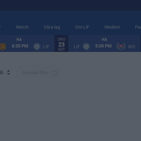
r
Match
Våra lag
Om LIF
Medlem
Pa
ONS
HA
HA
23
6:30 PM
5:00 PM
LIF
LIF
IKO
SEP.
26
Återställ filter