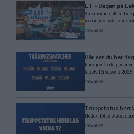
LIF - Dagen på L
Välkommen till en full
raska steg rakt fram fr
2026-08-06
Här ser du herrl
Imorgon fredag inleder
lagets försäsong 2026
2026-08-06
Truppstatus herr
Nedan följer statusuppd
2026-08-05