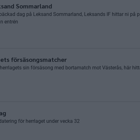
eksand Sommarland
späckad dag på Leksand Sommarland, Leksands IF hittar ni på p
ån entrén
agets försäsongsmatcher
 herrlagets sin försäsong med bortamatch mot Västerås, här hitt
lag
atering för herrlaget under vecka 32