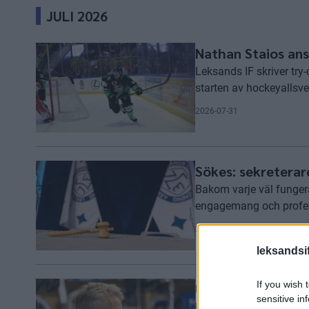
JULI 2026
Nathan Staios ans
Leksands IF skriver try
starten av hockeyallsv
2026-07-31
Sökes: sekreterare
Bakom varje väl fungeran
engagemang och professi
2026-07-29
leksandsif
If you wish 
Uppstart för herr
sensitive in
Under måndagsmorgonen 