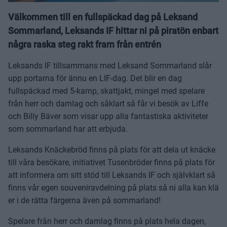
Välkommen till en fullspäckad dag på Leksand
Sommarland, Leksands IF hittar ni på piratön enbart
några raska steg rakt fram från entrén
Leksands IF tillsammans med Leksand Sommarland slår
upp portarna för ännu en LIF-dag. Det blir en dag
fullspäckad med 5-kamp, skattjakt, mingel med spelare
från herr och damlag och såklart så får vi besök av Liffe
och Billy Bäver som visar upp alla fantastiska aktiviteter
som sommarland har att erbjuda.
Leksands Knäckebröd finns på plats för att dela ut knäcke
till våra besökare, initiativet Tusenbröder finns på plats för
att informera om sitt stöd till Leksands IF och självklart så
finns vår egen souveniravdelning på plats så ni alla kan klä
er i de rätta färgerna även på sommarland!
Spelare från herr och damlag finns på plats hela dagen,