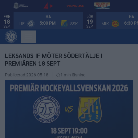
FRE
LÖR
HA
HA
18
19
5:00 PM
6:30 
LIF
SSK
MIK
SEP.
SEP.
LEKSANDS IF MÖTER SÖDERTÄLJE I
PREMIÄREN 18 SEPT
Publicerad:
2026-05-18
1 min läsning