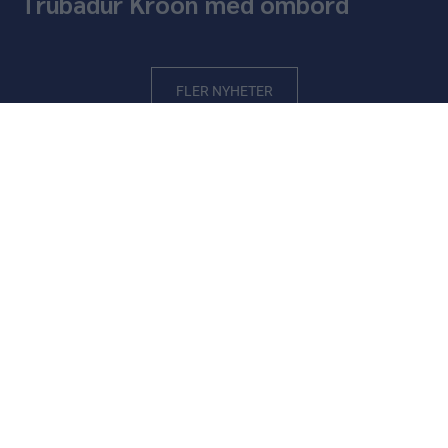
Trubadur Kroon med ombord
FLER NYHETER
STJÄRNLAGET