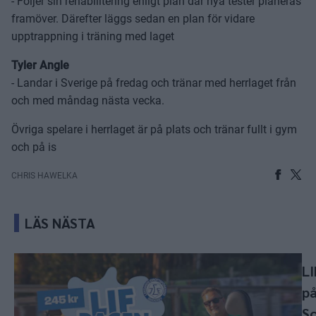
- Följer sin rehabilitering enligt plan där nya tester planeras
framöver. Därefter läggs sedan en plan för vidare
upptrappning i träning med laget
Tyler Angle
- Landar i Sverige på fredag och tränar med herrlaget från
och med måndag nästa vecka.
Övriga spelare i herrlaget är på plats och tränar fullt i gym
och på is
CHRIS HAWELKA
LÄS NÄSTA
LI
p
S