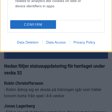
related to analytics like cookies on web or
device identifiers in apps.
CONFIRM
Data Deletion
Data Access
Privacy Policy
Nedan följer statusuppdatering för herrlaget under
vecka 32
Robin Christoffersson
- Robin ådrog sig en skada på träningen igår som håller
honom borta från spel i 4-6 veckor
Jonas Lagerberg