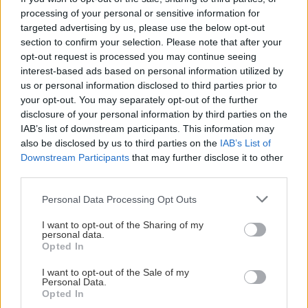
matcherna på plats så sänder Aftonbladet merparten av
processing of your personal or sensitive information for
targeted advertising by us, please use the below opt-out
herrlagets försäsong, dock inte Strömstad Hockey Classic
section to confirm your selection. Please note that after your
som i vanlig ordning sänds på expressen via Bonnier
opt-out request is processed you may continue seeing
News. Nedan hittar ni samtliga matcher samt länk till
interest-based ads based on personal information utilized by
respektive sändning
us or personal information disclosed to third parties prior to
your opt-out. You may separately opt-out of the further
Fredag 7/8 18:00 Västerås IK - Leksands IF, ABB Arena.
disclosure of your personal information by third parties on the
IAB’s list of downstream participants. This information may
Fredag 14/8 18:00 Mora IK - Leksands IF, Wibe Arena
also be disclosed by us to third parties on the
IAB’s List of
Downstream Participants
that may further disclose it to other
Torsdag 20/8 19:00 Leksands IF - Färjestad BK,
third parties.
Strömstad Hockey Classic.
Please note that this website/app uses one or more Google
Personal Data Processing Opt Outs
Fredag 21/8 19:00 Frölunda HC - Leksands IF, Strömstad
services and may gather and store information including but
not limited to your visit or usage behaviour. You may click to
I want to opt-out of the Sharing of my
Hockey Classic.
personal data.
grant or deny consent to Google and its third-party tags to
Opted In
use your data for below specified purposes in below Google
Fredag 28/8 18:00 Leksands IF - Frisk Asker, Hitachi
consent section.
I want to opt-out of the Sale of my
Energy Arena, Ludvika
Personal Data.
Opted In
Tisdag 1/9 18:00 Leksands IF - Brynäs IF, Avestahallen,