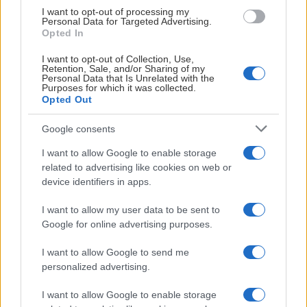
Avesta.
I want to opt-out of processing my
Personal Data for Targeted Advertising.
Opted In
Lördag 12/9 15:00 Leksands IF - Västerås IK, Tegera
Arena, Leksand
I want to opt-out of Collection, Use,
Retention, Sale, and/or Sharing of my
Personal Data that Is Unrelated with the
För er som ännu inte tecknat abonnemang för att se
Purposes for which it was collected.
Opted Out
herrlagets försäsong så gör ni det enklast via länken och
kampanjen nedan:
Google consents
Kampanj TV4/Aftonbladet +
I want to allow Google to enable storage
related to advertising like cookies on web or
CHRIS HAWELKA
device identifiers in apps.
I want to allow my user data to be sent to
Google for online advertising purposes.
TRUPPSTATUS HERRLAG
I want to allow Google to send me
personalized advertising.
Publicerad:
2026-08-05
1 min läsning
I want to allow Google to enable storage