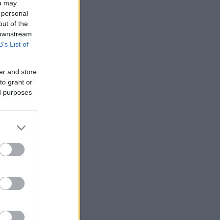
ou may
 personal
out of the
 downstream
B’s List of
er and store
to grant or
ed purposes