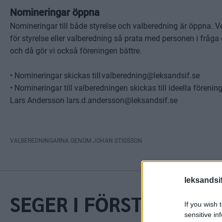
Nomineringar öppna
Nomineringar till både styrelse och valberedning är öppna. 
för styrelse eller valberedning så prata med personen i fråg
och då gör vi också föreningen bättre.
• Nomineringar skickas till valberedning@leksandsif.se
• Nomineringar till valberedningen skickas till ideella föreni
Lars Andersson lars.d.andersson@leksandsif.se
VALBEREDNINGARNA GENOM JOHAN STIGSSON
leksandsif
SEGER I FÖRSTA FÖR
If you wish 
sensitive in