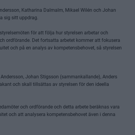
 Andersson, Katharina Dalmalm, Mikael Wilén och Johan
ga sig sitt uppdrag.
tyrelsemöten för att följa hur styrelsen arbetar och
h ordförande. Det fortsatta arbetet kommer att fokusera
nuitet och på en analys av kompetensbehovet, så styrelsen
rt Andersson, Johan Stigsson (sammankallande), Anders
nt och skall tillsättas av styrelsen för den ideella
.
ledamöter och ordförande och detta arbete beräknas vara
inuitet och att analysera kompetensbehovet även i denna