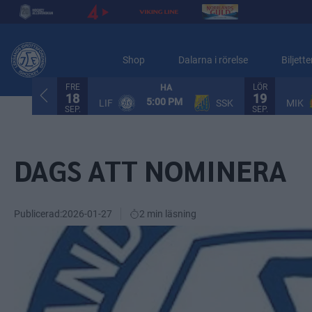
Shop
Dalarna i rörelse
Biljette
FRE
LÖR
HA
18
19
5:00 PM
LIF
SSK
MIK
SEP.
SEP.
DAGS ATT NOMINERA
Publicerad:
2026-01-27
2 min läsning