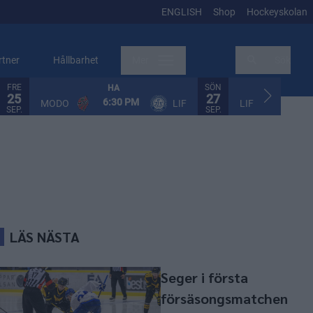
ENGLISH
Shop
Hockeyskolan
rtner
Hållbarhet
Mer
Sök
FRE
SÖN
HA
HA
25
27
6:30 PM
2:30
MODO
LIF
LIF
SEP.
SEP.
LÄS NÄSTA
Seger i första
försäsongsmatchen