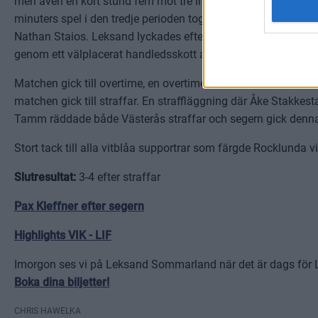
men även en kort stund fem mot tre innan man blev fulltaliga
minuters spel i den tredje perioden tog Leksand ledningen f
Nathan Staios. Leksand lyckades efter det inte stänga match
genom ett välplacerat handledsskott av Emil Ekholm.
Matchen gick till overtime, en overtime där chanserna avlö
matchen gick till straffar. En straffläggning där Åke Stakke
Tamm räddade både Västerås straffar och segern gick denna
Stort tack till alla vitblåa supportrar som färgde Rocklunda v
Slutresultat:
3-4 efter straffar
Pax Kleffner efter segern
Highlights VIK - LIF
Imorgon ses vi på Leksand Sommarland när det är dags för 
Boka dina biljetter!
CHRIS HAWELKA