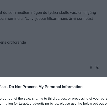
Vet du som medlem någon du tycker skulle vara en tillgång
a och nominera. När vi jobbar tillsammans är vi som bäst
ngens ordförande
.se -
Do Not Process My Personal Information
SÄSONGSMATCHEN
to opt-out of the sale, sharing to third parties, or processing of your per
formation for targeted advertising by us, please use the below opt-out s