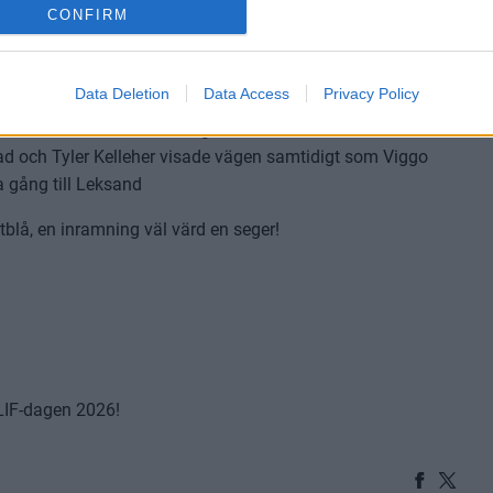
 och kunde börja flytta upp spelet. Efter nästan 13
CONFIRM
ör första gången i matchen och det genom try-out backen
en utan Västerås kunde kvittera med fyra minuter kvar
Data Deletion
Data Access
Privacy Policy
ste varandra men de båda lagens målvakter stod emot och
stad och Tyler Kelleher visade vägen samtidigt som Viggo
 gång till Leksand
itblå, en inramning väl värd en seger!
LIF-dagen 2026!