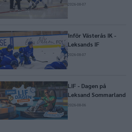
2026-08-07
Inför Västerås IK -
Leksands IF
2026-08-07
LIF - Dagen på
Leksand Sommarland
2026-08-06