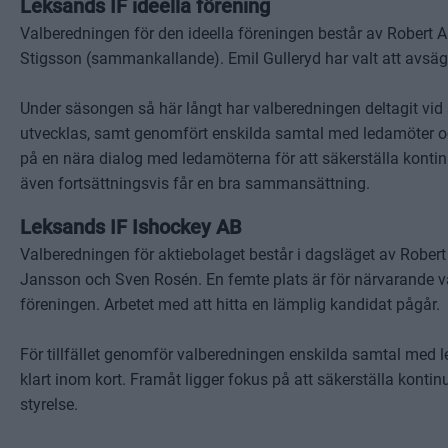
Leksands IF ideella förening
Valberedningen för den ideella föreningen består av Robert
Stigsson (sammankallande). Emil Gulleryd har valt att avsä
Under säsongen så här långt har valberedningen deltagit vid s
utvecklas, samt genomfört enskilda samtal med ledamöter oc
på en nära dialog med ledamöterna för att säkerställa konti
även fortsättningsvis får en bra sammansättning.
Leksands IF Ishockey AB
Valberedningen för aktiebolaget består i dagsläget av Robe
Jansson och Sven Rosén. En femte plats är för närvarande vaka
föreningen. Arbetet med att hitta en lämplig kandidat pågår
För tillfället genomför valberedningen enskilda samtal med 
klart inom kort. Framåt ligger fokus på att säkerställa kont
styrelse.