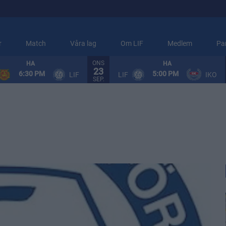
r
Match
Våra lag
Om LIF
Medlem
Pa
ONS
HA
HA
23
6:30 PM
5:00 PM
LIF
LIF
IKO
SEP.