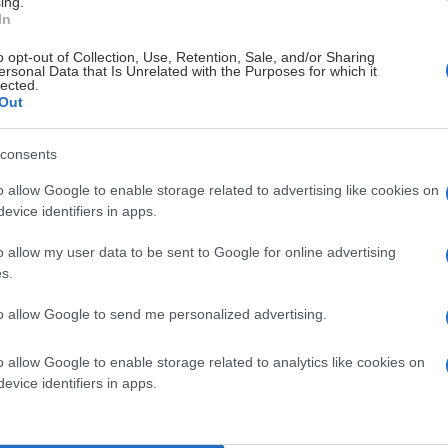
ing.
In
o opt-out of Collection, Use, Retention, Sale, and/or Sharing
ersonal Data that Is Unrelated with the Purposes for which it
lected.
Out
 på straffar i bortamötet mot Västerås IK
consents
 Arena denna fredagkväll och det var vitklädda Leksand som
o allow Google to enable storage related to advertising like cookies on
teblev dock och det var Västerås som kunde ta ledningen
evice identifiers in apps.
atte 1-0 till hemmalaget Västerås. 1-1 kom dock kort därpå
a kvitteringen från slottet.
o allow my user data to be sent to Google for online advertising
s.
en det var återigen hemmalaget Västerås som var
backen Victor Pennerborn pucken och 2-1 var ett faktum
to allow Google to send me personalized advertising.
ick till pausvila i underläge.
o allow Google to enable storage related to analytics like cookies on
fner bokstavligt talat forecheckade in kvitteringen för
evice identifiers in apps.
tarkaste moment i matchen och man radade upp heta chanser
målet och vi fick se Leksand reda ut både fem mot fyra