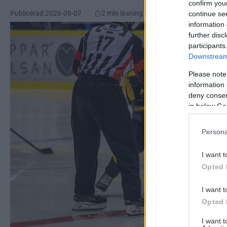
confirm you
Publicerad:
2026-08-07
2 min läsning
continue se
information 
further disc
participants
Downstream 
Please note
information 
deny consent
in below Go
Persona
I want t
Opted 
I want t
Opted 
I want 