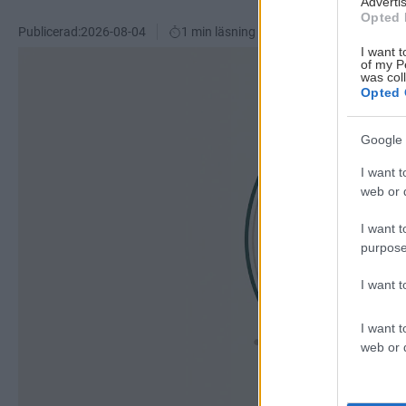
Advertis
Opted 
Publicerad:
2026-08-04
1 min läsning
I want t
of my P
was col
Opted 
Google 
I want t
web or d
I want t
purpose
I want 
I want t
web or d