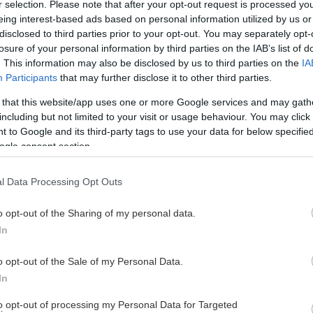
r selection. Please note that after your opt-out request is processed y
eing interest-based ads based on personal information utilized by us or
disclosed to third parties prior to your opt-out. You may separately opt-
m borta från spel i 4-6 veckor
losure of your personal information by third parties on the IAB’s list of
. This information may also be disclosed by us to third parties on the
IA
Participants
that may further disclose it to other third parties.
 framöver. Därefter läggs sedan en plan för vidare
 that this website/app uses one or more Google services and may gath
including but not limited to your visit or usage behaviour. You may click 
 to Google and its third-party tags to use your data for below specifi
ogle consent section.
 och med måndag nästa vecka.
h på is
l Data Processing Opt Outs
o opt-out of the Sharing of my personal data.
In
o opt-out of the Sale of my Personal Data.
In
D OMBORD
to opt-out of processing my Personal Data for Targeted