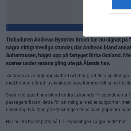
Trubaduren Andreas Byström Kroon har nu signat på fö
några riktigt trevliga stunder, där Andreas bland anna
Solterrassen, högst upp på fartyget Birka Gotland.
scener under resans gång ute på Ålands hav.
-Andreas är väldigt uppskattad och har gjort flera spelninga
med honom gör att kryssningen bara kommer bli ännu trevlig
Sedan tidigare finns bland andra Leksands IF-legendarerna
passagerarlistan, detta för att mingla med er supportrar, me
under dag två. Med på kryssningen finns även populära band
Har ni inte bokat plats på LIF-kryssningen så gör ni det här.