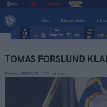
Shop
Dalarna i rörelse
Biljette
FRE
LÖR
HA
18
19
5:00 PM
LIF
SSK
MIK
SEP.
SEP.
TOMAS FORSLUND KLA
Publicerad:
2026-02-11
1 min läsning