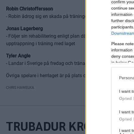
confirm you
continue se
Robin Christoffersson
information 
- Robin ådrog sig en skada på träningen igår som håller hono
further disc
participants
Jonas Lagerberg
Downstream 
- Följer sin rehabilitering enligt plan där nya tester planeras
upptrappning i träning med laget
Please note
information 
Tyler Angle
deny consent
in below Go
- Landar i Sverige på fredag och tränar med herrlaget från
Övriga spelare i herrlaget är på plats och tränar fullt i gym oc
Persona
CHRIS HAWELKA
I want t
Opted 
I want t
Opted 
TRUBADUR KROON ME
I want 