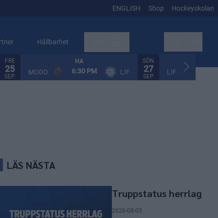
ENGLISH
Shop
Hockeyskolan
rtner
Hållbarhet
Mer
Sök
FRE
SÖN
HA
HA
25
27
6:30 PM
2:30
MODO
LIF
LIF
SEP.
SEP.
N
LÄS NÄSTA
Truppstatus herrlag
2026-08-05