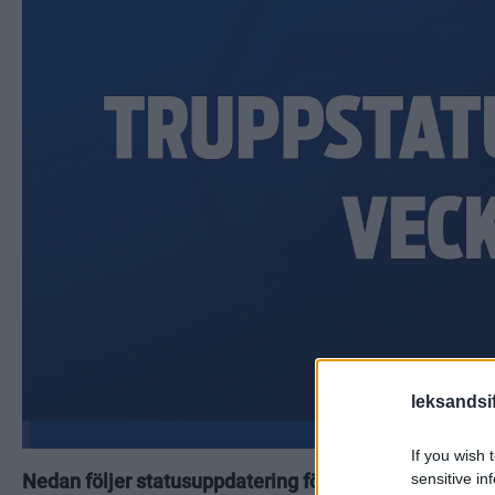
leksandsif
If you wish 
sensitive in
Nedan följer statusuppdatering för herrlaget under v