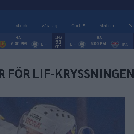
r
Match
Våra lag
Om LIF
Medlem
Pa
ONS
HA
HA
23
6:30 PM
5:00 PM
LIF
LIF
IKO
SEP.
R FÖR LIF-KRYSSNINGE