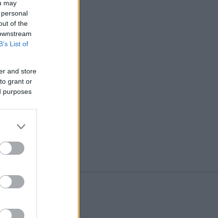
ou may
 personal
out of the
 downstream
B’s List of
er and store
to grant or
ed purposes