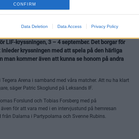
CONFIRM
Data Deletion
Data Access
Privacy Policy
r LIF-kryssningen, 3 – 4 september. Det borgar för
t inleder kryssningen med att spela på den härliga
 Men man kommer även att kunna se honom på andra
r i Tegera Arena i samband med våra matcher. Att nu ha klart
are, säger Patric Skoglund på Leksands IF.
 Tomas Forslund och Tobias Forsberg med på
n även för att vara med i en intervjustund på hemresan
 från Dalarna i Partypolarna och Svenne Rubins.