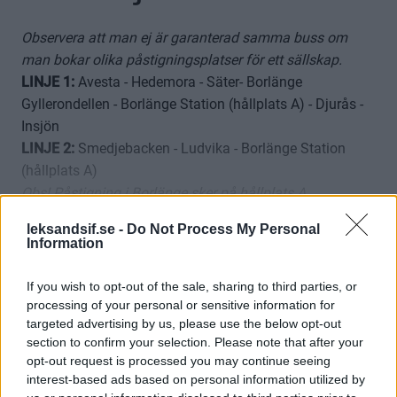
SÖNDAG 22 MARS - Samtliga linjer aktiva
Observera att man ej är garanterad samma buss om
TISDAG 24 MARS - Linje 1, 2, 3 aktiva
man bokar olika påstigningsplatser för ett sällskap.
LINJE 1:
Avesta - Hedemora - Säter- Borlänge
Gyllerondellen - Borlänge Station (hållplats A) - Djurås -
Insjön
LINJE 2:
Smedjebacken - Ludvika - Borlänge Station
(hållplats A)
Obs! Påstigning i Borlänge sker på hållplats A.
LINJE 3:
Älvdalen - Orsa - Mora - Rättvik - Soltäktsgården
leksandsif.se -
Do Not Process My Personal
- Tällberg
Information
Visa mer
LINJE 4
(aktiv vid helgmatcher samt vardagsmatcherna
mot Brynäs
):
Malung - Yttermalung - Äppelbo - Vansbro -
If you wish to opt-out of the sale, sharing to third parties, or
Dala-Järna
processing of your personal or sensitive information for
targeted advertising by us, please use the below opt-out
För hemresan är avgångstiden från Tegera Arena 20
section to confirm your selection. Please note that after your
minuter efter slutsignal. Bussarna står på
SÅ HÄR GÖR DU
opt-out request is processed you may continue seeing
bussparkeringen som ligger mittemot Actic.
interest-based ads based on personal information utilized by