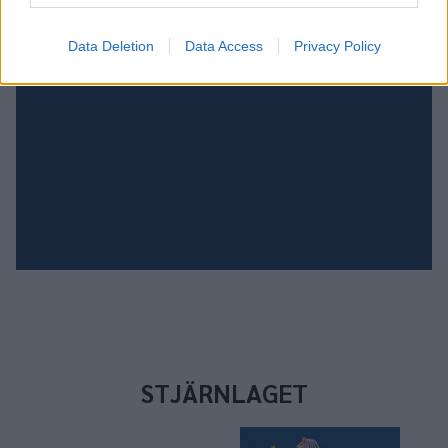
Data Deletion
Data Access
Privacy Policy
KÖP ENBART BUSSBILJETT
STJÄRNLAGET