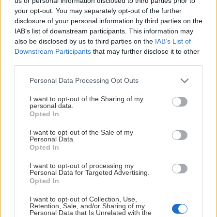
us or personal information disclosed to third parties prior to
Klicka på bilderna nedan för att välja om du vill köpa
your opt-out. You may separately opt-out of the further
enbart bussresan eller paketet med matchbiljett +
disclosure of your personal information by third parties on the
bussresa. Du som vill köpa match+buss-paketet klickar
IAB’s list of downstream participants. This information may
also be disclosed by us to third parties on the
IAB’s List of
dig först fram till den match som du vill gå på, därefter
Downstream Participants
that may further disclose it to other
väljer du biljetttyp och efter ditt platsval kommer du
third parties.
slutligen att kunna välja till bussresan.
Frågor? Kontakta Biljettavdelningen
Please note that this website/app uses one or more Google
Personal Data Processing Opt Outs
services and may gather and store information including but
på
biljett@leksandsif.se
eller 0247-644 00 så hjälper vi
not limited to your visit or usage behaviour. You may click to
I want to opt-out of the Sharing of my
dig.
personal data.
grant or deny consent to Google and its third-party tags to
Opted In
use your data for below specified purposes in below Google
Visa mer
consent section.
I want to opt-out of the Sale of my
Personal Data.
Opted In
I want to opt-out of processing my
Personal Data for Targeted Advertising.
Opted In
I want to opt-out of Collection, Use,
Retention, Sale, and/or Sharing of my
Personal Data that Is Unrelated with the