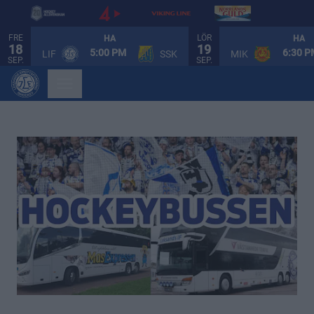
FRE
LÖR
HA
HA
18
19
5:00 PM
6:30 
LIF
SSK
MIK
SEP.
SEP.