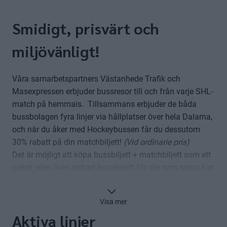
Smidigt, prisvärt och
miljövänligt!
Våra samarbetspartners Västanhede Trafik och
Masexpressen erbjuder bussresor till och från varje SHL-
match på hemmais. Tillsammans erbjuder de båda
bussbolagen fyra linjer via hållplatser över hela Dalarna,
och när du åker med Hockeybussen får du dessutom
30% rabatt på din matchbiljett!
(Vid ordinarie pris)
Det är möjligt att köpa bussbiljett + matchbiljett som ett
paket, men även enbart bussbiljett för dig som redan har
matchbiljetten fixad.
Hur bra som helst helt enkelt!
Visa mer
Aktiva linjer
❗RESOR I KVALSPELET