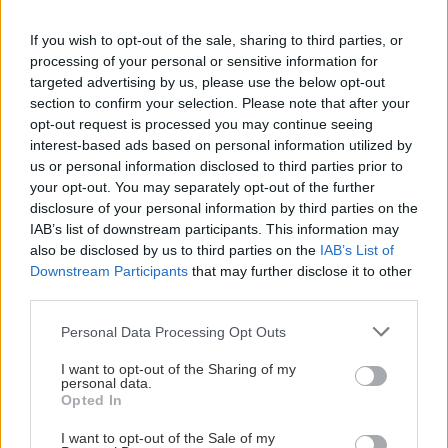
Mat
Parker
If you wish to opt-out of the sale, sharing to third parties, or
processing of your personal or sensitive information for
och
targeted advertising by us, please use the below opt-out
Tänk på att vara ute 
section to confirm your selection. Please note that after your
hockey
opt-out request is processed you may continue seeing
god tid och om
interest-based ads based on personal information utilized by
möjlighet finns är de
us or personal information disclosed to third parties prior to
en god idé att
Star restaurang | Plan
your opt-out. You may separately opt-out of the further
samåka. I övrigt gäll
2
disclosure of your personal information by third parties on the
de parkeringar som
IAB’s list of downstream participants. This information may
Buffé Star Royal där
also be disclosed by us to third parties on the
IAB’s List of
finns tillgängliga i
Downstream Participants
that may further disclose it to other
noga utvalda
kommunens
third parties.
delikatesser
parkeringsregler.
trancheras av våra
Please note that this website/app uses one or more Google
Personal Data Processing Opt Outs
Aktuell
services and may gather and store information including but
kockar i
parkeringsinformati
not limited to your visit or usage behaviour. You may click to
I want to opt-out of the Sharing of my
restaurangen.Buffé
personal data.
grant or deny consent to Google and its third-party tags to
hittar du här
Star Royal inkl
Opted In
use your data for below specified purposes in below Google
sittplats på
consent section.
VIP-parkering/Entré
I want to opt-out of the Sale of my