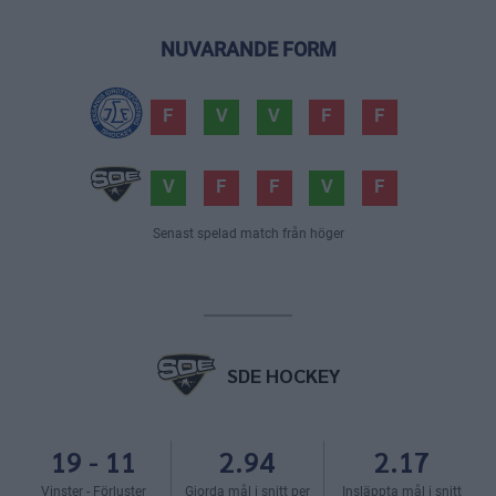
NUVARANDE FORM
F
V
V
F
F
V
F
F
V
F
Senast spelad match från höger
SDE HOCKEY
19
-
11
2.94
2.17
Vinster - Förluster
Gjorda mål i snitt per
Insläppta mål i snitt