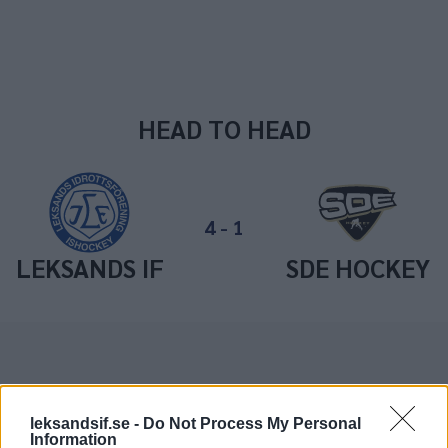
HEAD TO HEAD
4
-
1
LEKSANDS IF
SDE HOCKEY
Mat och hockey
Parkering
Biljettvillkor
Kontantfri ar
leksandsif.se -
Do Not Process My Personal
Information