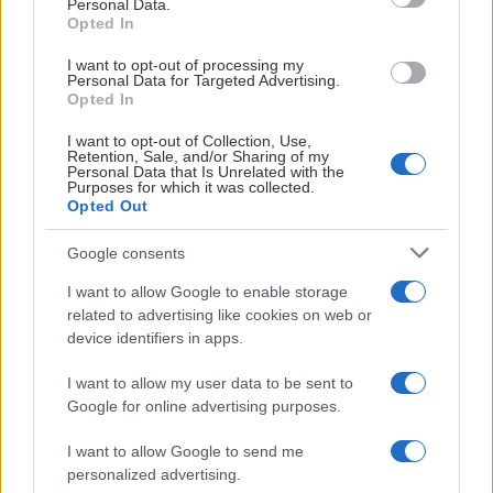
restaurangläktaren.
Personal Data.
11: För er som har
Opted In
köpt en egen
Restaurang Sturstäv |
I want to opt-out of processing my
parkeringsplats vid
Visa mer
Plan 2
Personal Data for Targeted Advertising.
Tegera Arena gäller
Opted In
I arenans mysiga lilla
entré 11. Denna entr
I want to opt-out of Collection, Use,
italienare kan du njuta
gäller även för er m
Retention, Sale, and/or Sharing of my
Visa mer
Personal Data that Is Unrelated with the
av italienska klassiker
loge på östra sidan.
Purposes for which it was collected.
och goda drycker inför
Övriga hänvisas till
Opted Out
matchstart.Italiensk
stora entrén.
Google consents
buffé inkl. sittplats på
läktare B2V.
I want to allow Google to enable storage
related to advertising like cookies on web or
Restaurang SkyBar |
device identifiers in apps.
Plan 3
I want to allow my user data to be sent to
Njut av en kryddig och
Google for online advertising purposes.
välfylld TexMex-buffé
I want to allow Google to send me
i restaurangen med
personalized advertising.
arenans bästa