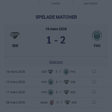
match
per match
SPELADE MATCHER
18 mars 2026
1
-
2
SDE
FHC
Matchen
3
-
1
16 mars 2026
SDE
FHC
4
-
1
13 mars 2026
FHC
SDE
4
-
1
11 mars 2026
FHC
SDE
#
65
0
-
1
08 mars 2026
MoDo
SDE
SAGA
LISA