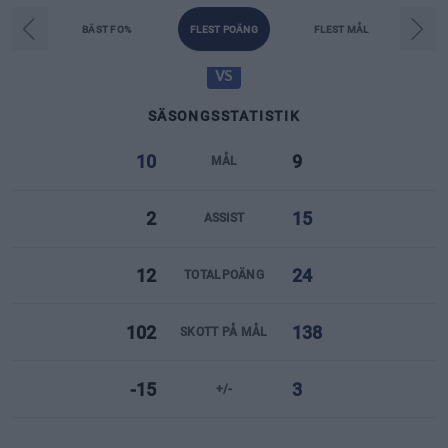
NISSAS
JOHANSSON
THYNELL
BÄST FO%
FLEST POÄNG
FLEST MÅL
Forward
26
162
34
161
år
cm
år
cm
MOT
VS
SÄSONGSSTATISTIK
10
9
MÅL
2
15
ASSIST
12
24
TOTALPOÄNG
102
138
SKOTT PÅ MÅL
-15
3
+/-