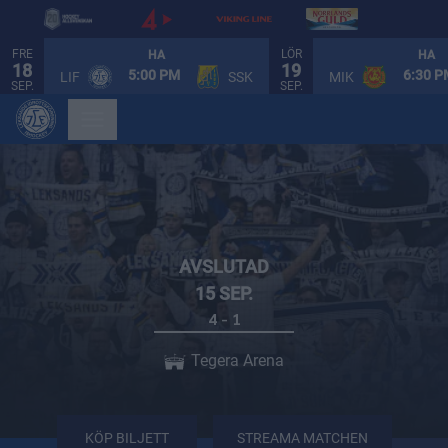
FRE
LÖR
HA
HA
18
19
5:00 PM
6:30 
LIF
SSK
MIK
SEP.
SEP.
Leksands IF - SDE Hockey
15 s
AVSLUTAD
15 SEP.
4
-
1
Tegera Arena
KÖP BILJETT
STREAMA MATCHEN