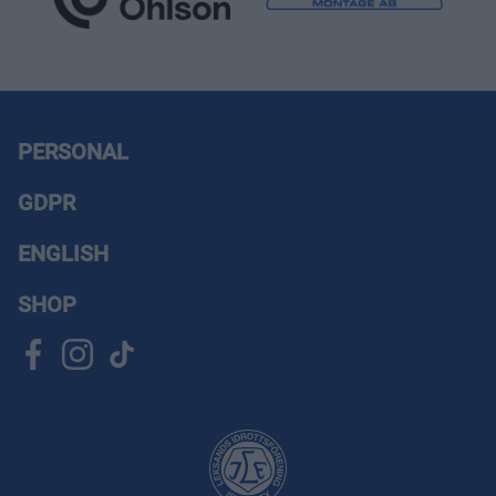
Sportbaren |
Entréplan norra
kortsidan
En stämningshöjare
inför nedsläpp är
PERSONAL
självklart arenans
Sportbar som du hittar
GDPR
i arenans norra del
bakom hemmastå.
ENGLISH
Mingel, gemenskap,
SHOP
kalla drycker och heta
snacks.