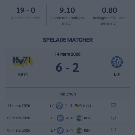
19
-
0
9.10
0.80
Vinster - Förluster
Gjorda mål i snitt per
Insläppta mål i snitt
match
per match
SPELADE MATCHER
14 mars 2026
6
-
2
HV71
LIF
Matchen
0
-
4
11 mars 2026
LIF
HV71
4
-
0
08 mars 2026
LIF
RBK
2
-
1
07 mars 2026
LIF
RBK